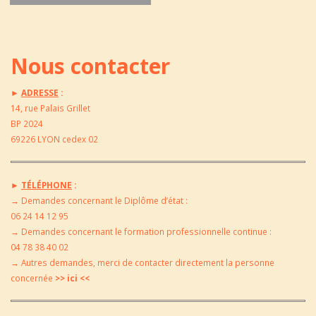
Nous contacter
►
ADRESSE
:
14, rue Palais Grillet
BP 2024
69226 LYON cedex 02
►
TÉLÉPHONE
:
→
Demandes concernant le Diplôme d’état :
06 24 14 12 95
→
Demandes concernant le formation professionnelle continue :
04 78 38 40 02
→
Autres demandes, merci de contacter directement la
personne
concernée
>> ici <<