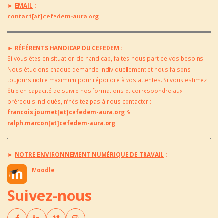
►
EMAIL
:
contact[at]cefedem-aura.org
►
RÉFÉRENTS HANDICAP DU CEFEDEM
:
Si vous êtes en situation de handicap, faites-nous part de vos besoins.
Nous étudions chaque demande individuellement et nous faisons
toujours notre maximum pour répondre à vos attentes. Si vous estimez
être en capacité de suivre nos formations et correspondre aux
prérequis indiqués, n’hésitez pas à nous contacter :
francois.journet[at]cefedem-aura.org
&
ralph.marcon[at]cefedem-aura.org
►
NOTRE ENVIRONNEMENT NUMÉRIQUE DE TRAVAIL
:
Moodle
Suivez-nous