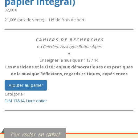
papier intégral)
32,00 €
21,00€ (prix de vente) + 11€ de frais de port
C A H I E R S D E R E C H E R C H E S
du
Cefedem Auvergne Rhône-Alpes
♦
Enseigner la musique n° 13 / 14
Les musiciens et la Cité : enjeux démocratiques des pratiques
de la musique Réflexions, regards critiques, expériences
Catégorie :
ELM 13&14
,
Livre entier
Pour rester en contact