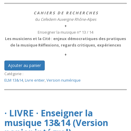
C A H I E R S D E R E C H E R C H E S
du
Cefedem Auvergne Rhône-Alpes
♦
Enseigner la musique n° 13 / 14
Les musiciens et la Cité : enjeux démocratiques des pratiques
de la musique Réflexions, regards critiques, expériences
♦
Catégorie :
ELM 13&14
,
Livre entier
,
Version numérique
· LIVRE · Enseigner la
musique 13&14 (Version