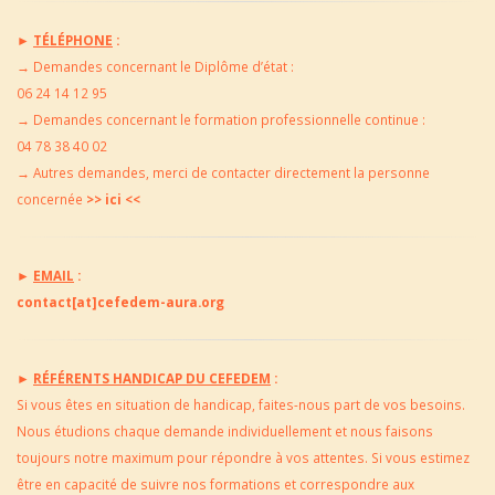
►
TÉLÉPHONE
:
→
Demandes concernant le Diplôme d’état :
06 24 14 12 95
→
Demandes concernant le formation professionnelle continue :
04 78 38 40 02
→
Autres demandes, merci de contacter directement la
personne
concernée
>> ici <<
►
EMAIL
:
contact[at]cefedem-aura.org
►
RÉFÉRENTS HANDICAP DU CEFEDEM
:
Si vous êtes en situation de handicap, faites-nous part de vos besoins.
Nous étudions chaque demande individuellement et nous faisons
toujours notre maximum pour répondre à vos attentes. Si vous estimez
être en capacité de suivre nos formations et correspondre aux