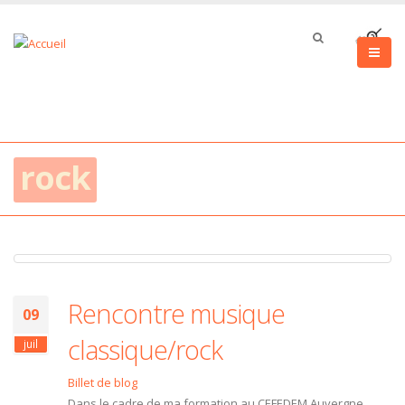
rock
Rencontre musique
09
classique/rock
juil
Billet de blog
Dans le cadre de ma formation au CEFEDEM Auvergne