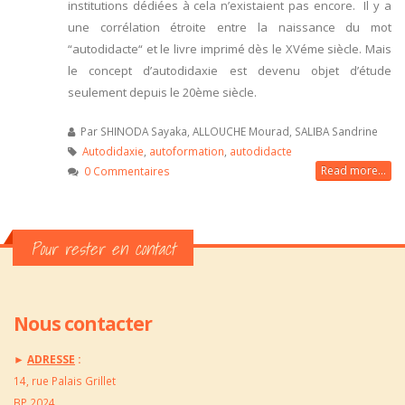
institutions dédiées à cela n’existaient pas encore. Il y a
une corrélation étroite entre la naissance du mot
“autodidacte“ et le livre imprimé dès le XVéme siècle. Mais
le concept d’autodidaxie est devenu objet d’étude
seulement depuis le 20ème siècle.
Par
SHINODA Sayaka, ALLOUCHE Mourad, SALIBA Sandrine
Autodidaxie
,
autoformation
,
autodidacte
Read more...
0 Commentaires
Pour rester en contact
Nous contacter
►
ADRESSE
:
14, rue Palais Grillet
BP 2024