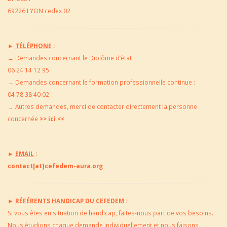
69226 LYON cedex 02
►
TÉLÉPHONE
:
→
Demandes concernant le Diplôme d’état :
06 24 14 12 95
→
Demandes concernant le formation professionnelle continue :
04 78 38 40 02
→
Autres demandes, merci de contacter directement la
personne
concernée
>> ici <<
►
EMAIL
:
contact[at]cefedem-aura.org
►
RÉFÉRENTS HANDICAP DU CEFEDEM
:
Si vous êtes en situation de handicap, faites-nous part de vos besoins.
Nous étudions chaque demande individuellement et nous faisons