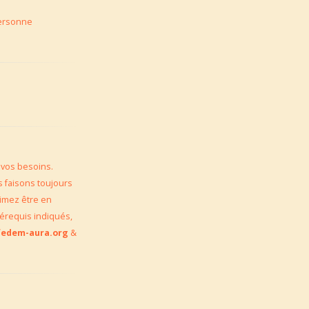
ersonne
 vos besoins.
 faisons toujours
imez être en
érequis indiqués,
efedem-aura.org
&