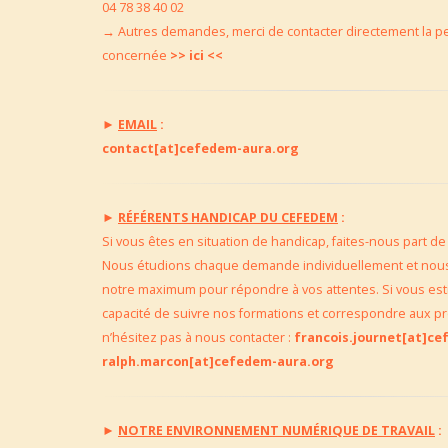
04 78 38 40 02
→
Autres demandes, merci de contacter directement la
p
concernée
>> ici <<
►
EMAIL
:
contact[at]cefedem-aura.org
►
RÉFÉRENTS HANDICAP DU CEFEDEM
:
Si vous êtes en situation de handicap, faites-nous part de
Nous étudions chaque demande individuellement et nous
notre maximum pour répondre à vos attentes. Si vous est
capacité de suivre nos formations et correspondre aux pr
n’hésitez pas à nous contacter :
francois.journet[at]c
ralph.marcon[at]cefedem-aura.org
►
NOTRE ENVIRONNEMENT NUMÉRIQUE DE TRAVAIL
: