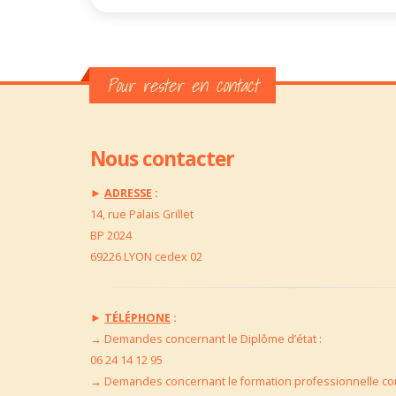
Pour rester en contact
Nous contacter
►
ADRESSE
:
14, rue Palais Grillet
BP 2024
69226 LYON cedex 02
►
TÉLÉPHONE
:
→
Demandes concernant le Diplôme d’état :
06 24 14 12 95
→
Demandes concernant le formation professionnelle con