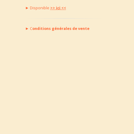
► Disponible
>> ici <<
►
C
onditions générales de vente