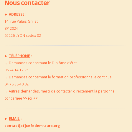
Nous contacter
►
ADRESSE
:
14, rue Palais Grillet
BP 2024
69226 LYON cedex 02
►
TÉLÉPHONE
:
→
Demandes concernant le Diplôme d’état :
06 24 14 12 95
→
Demandes concernant le formation professionnelle continue :
04 78 38 40 02
→
Autres demandes, merci de contacter directement la
personne
concernée
>> ici <<
►
EMAIL
:
contact[at]cefedem-aura.org