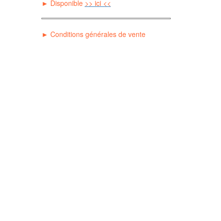
► Disponible
>> ici <<
►
C
onditions générales de vente