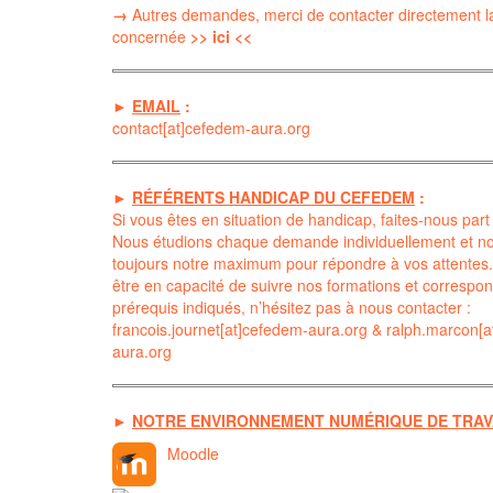
→
Autres demandes, merci de contacter directement l
concernée
>> ici <<
►
EMAIL
:
contact[at]cefedem-aura.org
►
RÉFÉRENTS HANDICAP DU CEFEDEM
:
Si vous êtes en situation de handicap, faites-nous part
Nous étudions chaque demande individuellement et no
toujours notre maximum pour répondre à vos attentes.
être en capacité de suivre nos formations et correspo
prérequis indiqués, n’hésitez pas à nous contacter :
francois.journet[at]cefedem-aura.org
&
ralph.marcon[a
aura.org
►
NOTRE ENVIRONNEMENT NUMÉRIQUE DE TRAV
Moodle