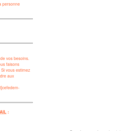
a
personne
 de vos besoins.
us faisons
 Si vous estimez
ndre aux
t]cefedem-
AIL
: