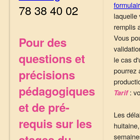
formulai
78 38 40 02
laquelle
remplis 
Vous pou
Pour des
validati
questions et
le cas d
pourrez 
précisions
producti
pédagogiques
Tarif
: vo
et de pré-
Les déla
requis sur les
huitaine,
stages du
semaines