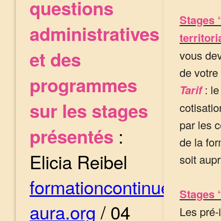
questions
Stages 
administratives
territori
et des
vous dev
de votr
programmes
Tarif
: le
sur les stages
cotisati
par les 
:
présentés
de la fo
Elicia Reibel
soit aup
formationcontinue@cef
Stages 
aura.org
/ 04
Les pré-