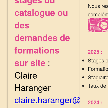
Nous res
catalogue ou
complém
des
demandes de
formations
2025 :
:
sur site
Stages c
Formatio
Claire
Stagiair
Haranger
Taux de 
claire.haranger@cefed
2024 :